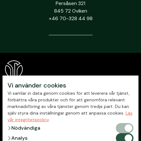
Persåsen 321
845 72 Oviken
+46 70-328 44 98
Vi använder cookies
Vi samlar in data genom cookies för att leverera vår tjänst,
förbättra våra produkter och för att genomföra relevant
marknadsföring av våra tjänster genom tredje part. Du kan
själv styra dina inställningar genom att anpassa cookies.
Läs
vår integritetspolicy
.
chevron_right
Nödvändiga
Nödvändig
Integritetspolicy
chevron_right
Analys