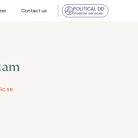
POLITICAL DD
eer
Contact us
Investor services
tam
ic.se