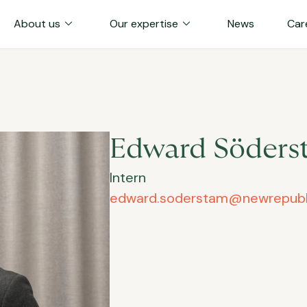
expand_more
expand_more
About us
Our expertise
News
Car
Edward Söders
Intern
edward.soderstam@newrepubl