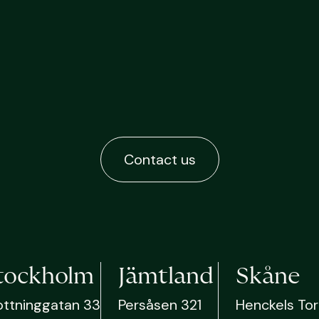
Contact us
tockholm
Jämtland
Skåne
ottninggatan 33
Persåsen 321
Henckels Tor