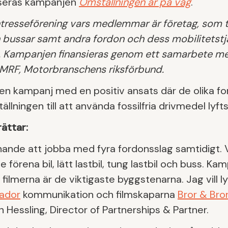
nseras kampanjen
Omställningen är på väg
.
ntresseförening vars medlemmar är företag, som til
ch bussar samt andra fordon och dess mobilitetstjä
 Kampanjen finansieras genom ett samarbete mel
 MRF, Motorbranschens riksförbund.
 en kampanj med en positiv ansats där de olika f
llningen till att använda fossilfria drivmedel lyft
ättar:
nande att jobba med fyra fordonsslag samtidigt. Vi
örena bil, lätt lastbil, tung lastbil och buss. Ka
filmerna är de viktigaste byggstenarna. Jag vill
ador
kommunikation och filmskaparna
Bror & Bro
essling, Director of Partnerships & Partner.