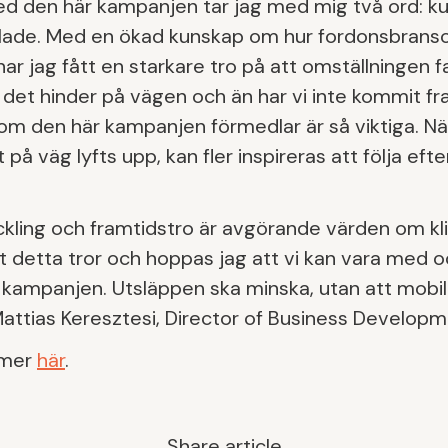
med den här kampanjen tar jag med mig två ord: k
lade. Med en ökad kunskap om hur fordonsbran
har jag fått en starkare tro på att omställningen fak
 det hinder på vägen och än har vi inte kommit fra
om den här kampanjen förmedlar är så viktiga. Nä
å väg lyfts upp, kan fler inspireras att följa efter
eckling och framtidstro är avgörande värden om k
t detta tror och hoppas jag att vi kan vara med och
ampanjen. Utsläppen ska minska, utan att mobil
attias Keresztesi, Director of Business Developm
 mer
här
.
Share article