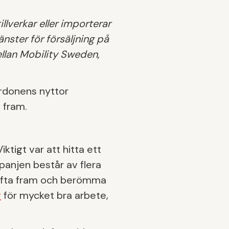
lverkar eller importerar
nster för försäljning på
lan Mobility Sweden,
ordonens nyttor
s fram.
ktigt var att hitta ett
mpanjen består av flera
 lyfta fram och berömma
r
för mycket bra arbete,