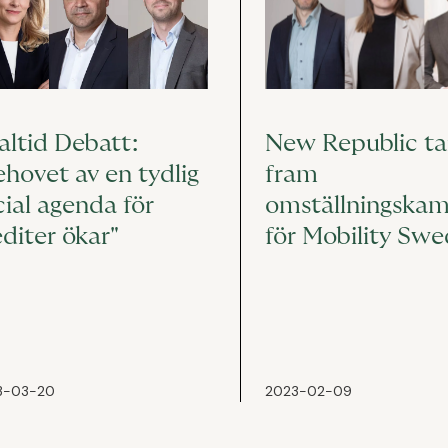
New Republic ta
altid Debatt:
fram
ehovet av en tydlig
omställningska
cial agenda för
för Mobility Sw
editer ökar"
3-03-20
2023-02-09