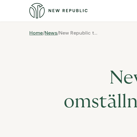
Home
/
News
/
New Republic tar fram omställningskampanj för Mobility Sweden
New
omställn