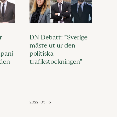
r
DN Debatt: ”Sverige
måste ut ur den
mpanj
politiska
eden
trafikstockningen”
2022-05-15