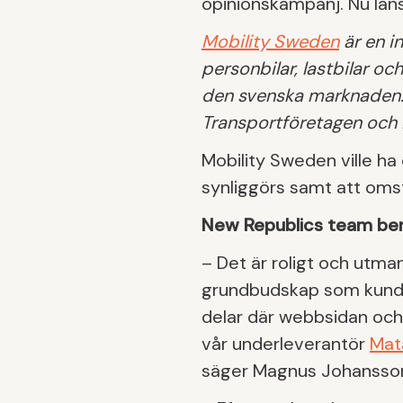
opinionskampanj. Nu la
Mobility Sweden
är en i
personbilar, lastbilar o
den svenska marknaden.
Transportföretagen och
Mobility Sweden ville ha
synliggörs samt att omstä
New Republics team ber
– Det är roligt och utma
grundbudskap som kunde f
delar där webbsidan och 
vår underleverantör
Mat
säger Magnus Johansson H