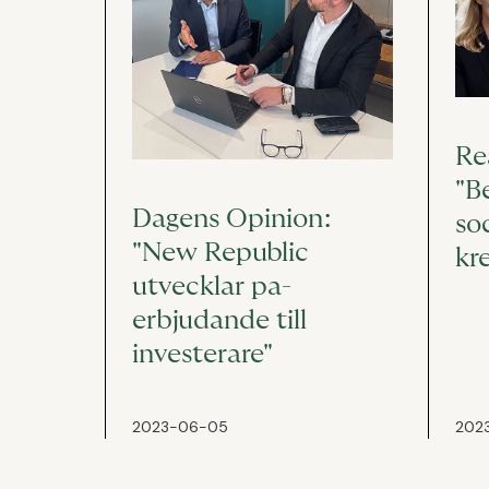
Re
"B
Dagens Opinion:
so
"New Republic
kr
utvecklar pa-
erbjudande till
investerare"
2023-06-05
202