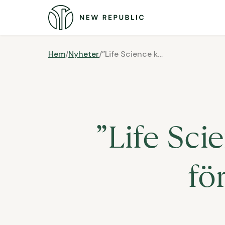
Hem
/
Nyheter
/
”Life Science kan bli en katalysator för tillväxt i regionen”
”Life Sci
fö