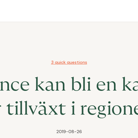
3 quick questions
ence kan bli en k
r tillväxt i region
2019-08-26