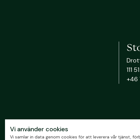
St
Drot
111 
+46 
Vi använder cookies
Vi samlar in data genom cookies för att leverera vår tjänst, f