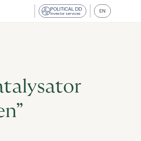
POLITICAL DD
EN
Investor services
atalysator
en”