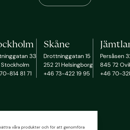
ockholm
Skåne
Jämtla
tninggatan 33
Drottninggatan 15
Persåsen 3
51 Stockholm
252 21 Helsingborg
845 72 Ovi
70-814 81 71
+46 73-422 19 95
+46 70-32
örbättra våra produkter och för att genomföra