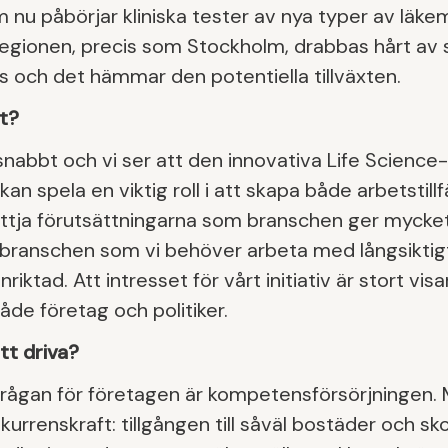
nu påbörjar kliniska tester av nya typer av läke
egionen, precis som Stockholm, drabbas hårt av 
 och det hämmar den potentiella tillväxten.
et?
snabbt och vi ser att den innovativa Life Science-
kan spela en viktig roll i att skapa både arbetstillfä
yttja förutsättningarna som branschen ger mycke
r branschen som vi behöver arbeta med långsiktig
iktad. Att intresset för vårt initiativ är stort visa
både företag och politiker.
tt driva?
 frågan för företagen är kompetensförsörjningen. 
urrenskraft: tillgången till såväl bostäder och sk