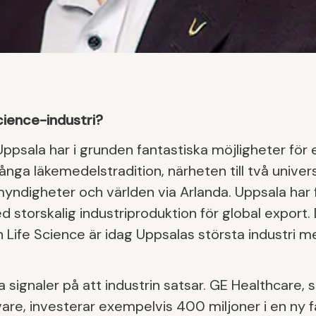
cience-industri?
Uppsala har i grunden fantastiska möjligheter för 
ånga läkemedelstradition, närheten till två univer
a myndigheter och världen via Arlanda. Uppsala har
 storskalig industriproduktion för global export
h Life Science är idag Uppsalas största industri
iva signaler på att industrin satsar. GE Healthcar
are, investerar exempelvis 400 miljoner i en ny fa