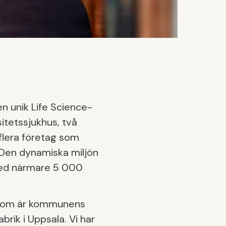
en unik Life Science-
sitetssjukhus, två
 flera företag som
. Den dynamiska miljön
 med närmare 5 000
e, som är kommunens
brik i Uppsala. Vi har