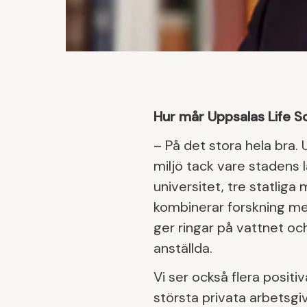
Hur mår Uppsalas Life S
– På det stora hela bra. 
miljö tack vare stadens l
universitet, tre statlig
kombinerar forskning med
ger ringar på vattnet oc
anställda.
Vi ser också flera posit
största privata arbetsgiv