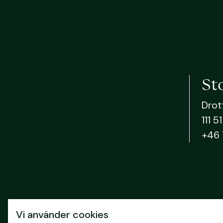
St
Drot
111 
+46 
Vi använder cookies