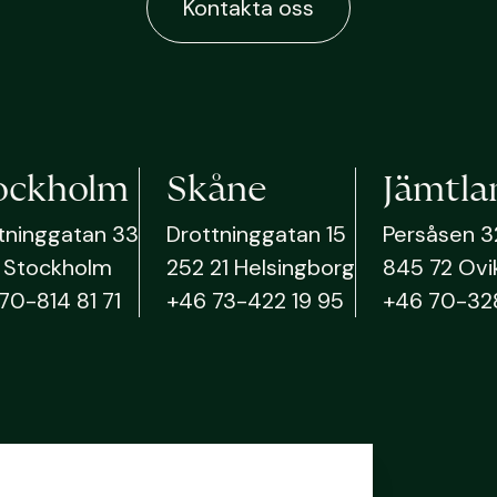
Kontakta oss
ockholm
Skåne
Jämtla
tninggatan 33
Drottninggatan 15
Persåsen 3
51 Stockholm
252 21 Helsingborg
845 72 Ovi
70-814 81 71
+46 73-422 19 95
+46 70-32