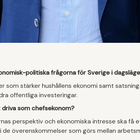
konomisk-politiska frågorna för Sverige i dagsläg
r som stärker hushållens ekonomi samt satsninga
ra offentliga investeringar.
tt driva som chefsekonom?
arnas perspektiv och ekonomiska intresse ska få e
ch i de överenskommelser som görs mellan arbets