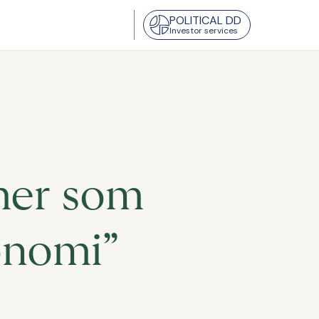
POLITICAL DD
Investor services
mer som
onomi”