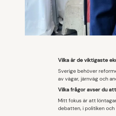
Vilka är de viktigaste e
Sverige behöver reforme
av vägar, järnväg och and
Vilka frågor avser du a
Mitt fokus är att löntag
debatten, i politiken o