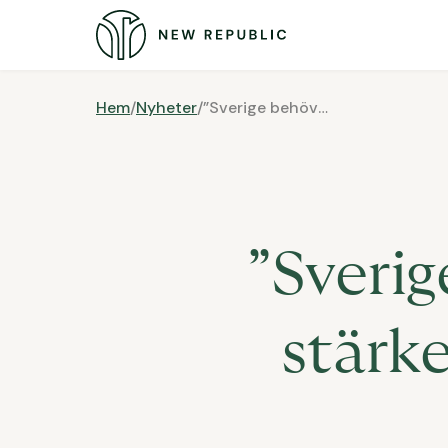
Hem
/
Nyheter
/
”Sverige behöver reformer som stärker hushållens ekonomi”
”Sveri
stärk