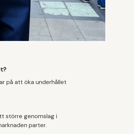
et?
r på att öka underhållet
tt större genomslag i
marknaden parter.