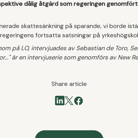
pektive dålig åtgärd som regeringen genomfört h
anerade skattesänkning på sparande, vi borde istäl
r regeringens fortsatta satsningar på yrkeshögskol
onom på LO, intervjuades av Sebastian de Toro, S
or..." är en intervjuserie som genomförs av New Re
Share article