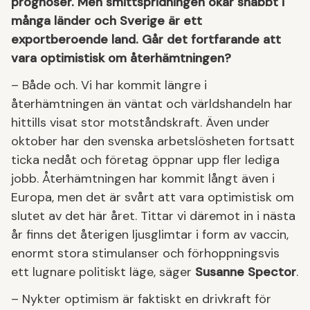
prognoser. Men smittspridningen ökar snabbt i
många länder och Sverige är ett
exportberoende land. Går det fortfarande att
vara optimistisk om återhämtningen?
– Både och. Vi har kommit längre i
återhämtningen än väntat och världshandeln har
hittills visat stor motståndskraft. Även under
oktober har den svenska arbetslösheten fortsatt
ticka nedåt och företag öppnar upp fler lediga
jobb. Återhämtningen har kommit långt även i
Europa, men det är svårt att vara optimistisk om
slutet av det här året. Tittar vi däremot in i nästa
år finns det återigen ljusglimtar i form av vaccin,
enormt stora stimulanser och förhoppningsvis
ett lugnare politiskt läge, säger
Susanne Spector
.
– Nykter optimism är faktiskt en drivkraft för