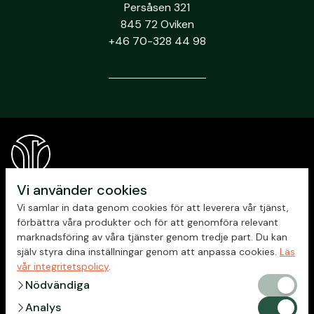
Persåsen 321
845 72 Oviken
+46 70-328 44 98
Vi använder cookies
Vi samlar in data genom cookies för att leverera vår tjänst,
förbättra våra produkter och för att genomföra relevant
marknadsföring av våra tjänster genom tredje part. Du kan
själv styra dina inställningar genom att anpassa cookies.
Läs
vår integritetspolicy
.
chevron_right
Nödvändiga
Nödvändig
Integritetspolicy
chevron_right
Analys