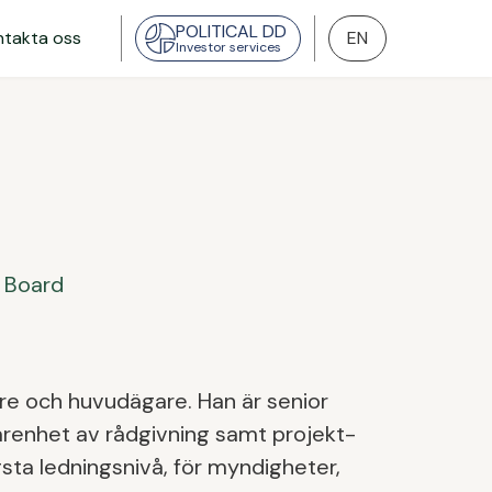
POLITICAL DD
ntakta oss
EN
Investor services
e Board
are och huvudägare. Han är senior
renhet av rådgivning samt projekt-
sta ledningsnivå, för myndigheter,