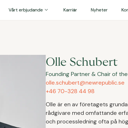
expand_more
Vårt erbjudande
Karriär
Nyheter
Ko
Olle Schubert
Founding Partner & Chair of th
olle.schubert@newrepublic.se
+46 70-328 44 98
Olle är en av företagets grund
rådgivare med omfattande erfa
och processledning ofta på hög