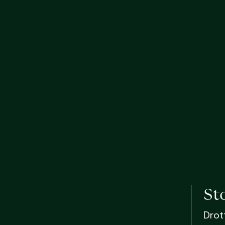
St
Drot