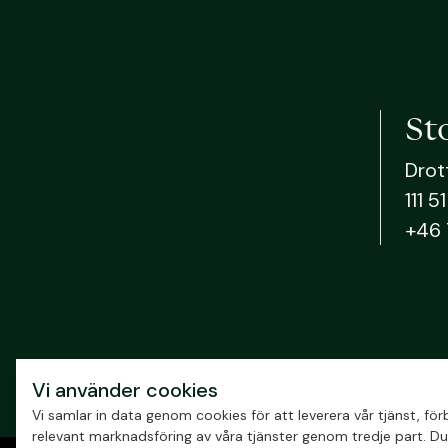
St
Drot
111 
+46 
Vi använder cookies
Vi samlar in data genom cookies för att leverera vår tjänst, f
relevant marknadsföring av våra tjänster genom tredje part. Du 