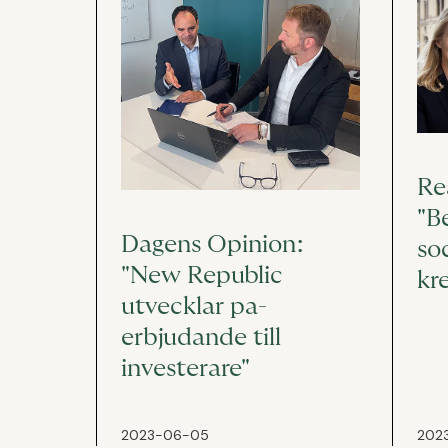
Re
"B
Dagens Opinion:
so
"New Republic
kr
utvecklar pa-
erbjudande till
investerare"
2023-06-05
202