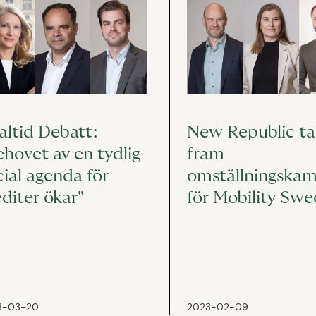
altid Debatt:
New Republic ta
ehovet av en tydlig
fram
cial agenda för
omställningska
editer ökar"
för Mobility Sw
3-03-20
2023-02-09