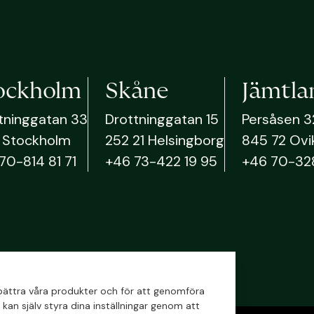
ockholm
Skåne
Jämtla
tninggatan 33
Drottninggatan 15
Persåsen 3
51 Stockholm
252 21 Helsingborg
845 72 Ovi
70-814 81 71
+46 73-422 19 95
+46 70-32
örbättra våra produkter och för att genomföra
kan själv styra dina inställningar genom att