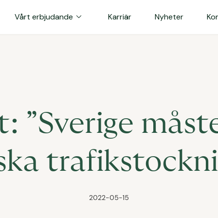
expand_more
Vårt erbjudande
Karriär
Nyheter
Ko
: ”Sverige måste
iska trafikstockn
2022-05-15