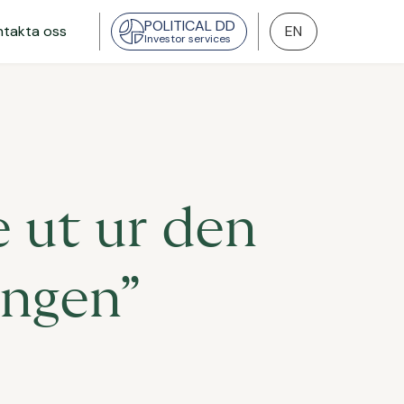
POLITICAL DD
ntakta oss
EN
Investor services
 ut ur den
ingen”