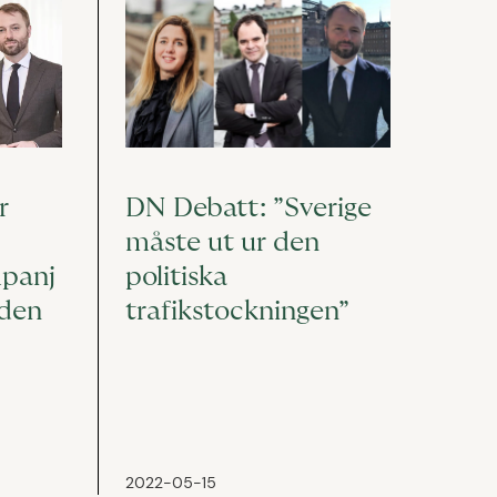
DN Debatt: ”Sverige
r
måste ut ur den
politiska
mpanj
trafikstockningen”
eden
2022-05-15