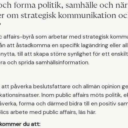
och forma politik, samhälle och näri
er om strategisk kommunikation o
?
ic affairs-byrå som arbetar med strategisk kommu
n att åstadkomma en specifik lagändring eller al
ytta, till att skapa större synlighet för ett enskil
ra och sprida samhällsinformation.
m att påverka beslutsfattare och allmän opinion 
tionsinsatser. Inom public affairs möts politik, 
verka, forma och därmed bidra till en positiv samh
s arbete med public affairs, läs här.
 kommer du att: