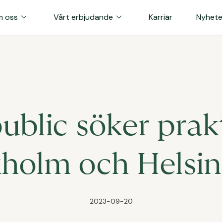
expand_more
expand_more
 oss
Vårt erbjudande
Karriär
Nyhete
blic söker prakt
holm och Helsi
2023-09-20