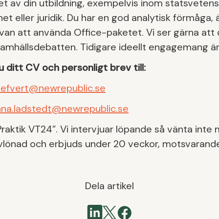
utet av din utbildning, exempelvis inom statsvete
et eller juridik. Du har en god analytisk förmåga, 
är van att använda Office-paketet. Vi ser gärna att 
 samhällsdebatten. Tidigare ideellt engagemang ä
 ditt CV och personligt brev till:
a.lefvert@newrepublic.se
na.ladstedt@newrepublic.se
aktik VT24”. Vi intervjuar löpande så vänta inte m
avlönad och erbjuds under 20 veckor, motsvarand
Dela artikel