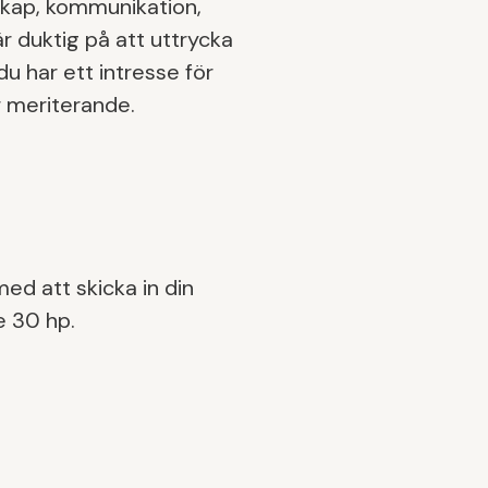
nskap, kommunikation,
är duktig på att uttrycka
du har ett intresse för
r meriterande.
ed att skicka in din
e 30 hp.