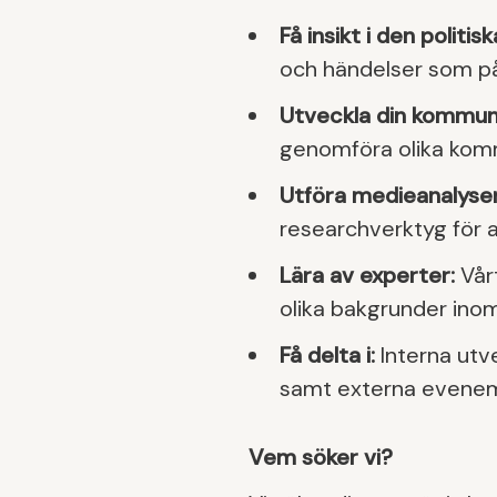
Få insikt i den polit
och händelser som på
Utveckla din kommun
genomföra olika komm
Utföra medieanalyser
researchverktyg för a
Lära av experter:
Vår
olika bakgrunder inom
Få delta i:
Interna utv
samt externa evene
Vem söker vi?