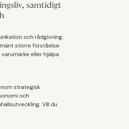
ngsliv, samtidigt
ch
nikation och rådgivning.
lmänt större förståelse
t varumärke eller hjälpa
genom strategisk
ekonomi och
ällsutveckling. Vill du