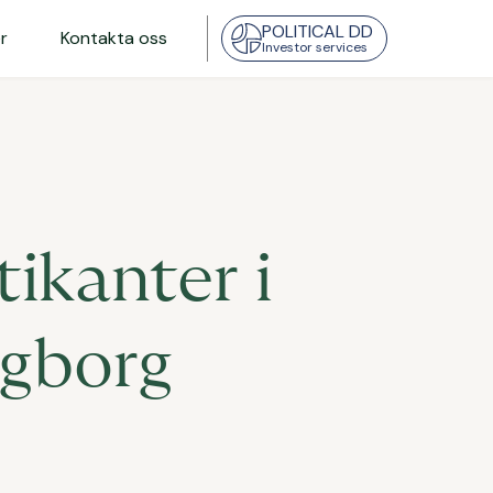
POLITICAL DD
r
Kontakta oss
Investor services
ikanter i
ngborg